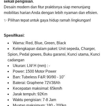
sekali pengisian
.
Desain modern dan fitur praktisnya siap menunjang
mobilitas harian Anda dengan lebih nyaman dan efisien.
✨ Pilihan tepat untuk gaya hidup ramah lingkungan!
Spesifikasi:
Warna: Red, Blue, Green, Black
Kelengkapan dalam paket: Unit sepeda, Charger,
Spion, Pedal gowes, Buku garansi, Kunci utama, Kunci
cadangan
Ukuran: L
W
H (mm) : -
Power: 1500 Motor Power
Ban: Tubeless F&R 90/90 - 10"
Baterai: Graphene 72V38Ah
Kecepatan maksimal: 65km/h
Jarak tempuh: 92Km
Waktu pengisian: 7-8 Jam
Muatan maksimum: 180 - 200kg