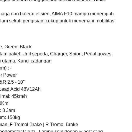
enaga dan baterai efisien, AIMA F10 mampu menempuh
lam sekali pengisian, cukup untuk menemani mobilitas
e, Green, Black
am paket: Unit sepeda, Charger, Spion, Pedal gowes,
i utama, Kunci cadangan
m) : -
or Power
&R 2.5 - 10"
 Lead Acid 48V12Ah
imal: 45km/h
30Km
: 8 Jam
um: 150kg
an: F Tromol Brake | R Tromol Brake
peedometer Digital, Lampu sein depan & belakang,