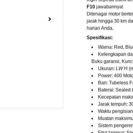
F10
jawabannya!
Ditenagai motor bert
jarak hingga 30
km da
harian Anda.
Spesifikasi:
Warna: Red, Blu
Kelengkapan dal
Buku garansi, Kunc
Ukuran: L
W
H (m
Power: 400 Mot
Ban: Tubeless F
Baterai: Sealed
Kecepatan maks
Jarak tempuh: 
Waktu pengisian
Muatan maksim
Sistem pengerem
Fitur lainnya: S