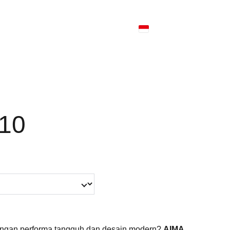
10
 dengan performa tangguh dan desain modern?
AIMA